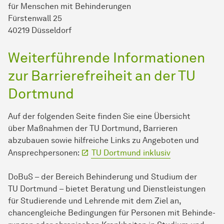
für Men­schen mit Be­hin­de­run­gen
Fürstenwall 25
40219 Düsseldorf
Weiterführende In­for­ma­ti­onen
zur Barrierefreiheit an der TU
Dort­mund
Auf der folgenden Seite finden Sie eine Übersicht
über Maß­nahmen der TU Dort­mund, Barrieren
abzubauen sowie hilfreiche Links zu An­ge­boten und
Ansprechpersonen:
TU Dort­mund inklusiv
DoBuS – der Bereich Be­hin­derung und Studium der
TU Dort­mund – bietet Beratung und Dienstleistungen
für Stu­die­ren­de und Lehrende mit dem Ziel an,
chancengleiche Bedingungen für Personen mit Be­hin­de­