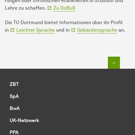
run­gen oder chronischen Krankheiten in Studium und
Lehre zu schaffen.
Zu DoBuS
Die TU Dort­mund bietet In­for­ma­ti­onen über ihr Profil
in
Leichter Sprache
und in
Gebärdensprache
an.
Zum Seit
ZBT
SpA
BwA
UK-Netzwerk
PPA