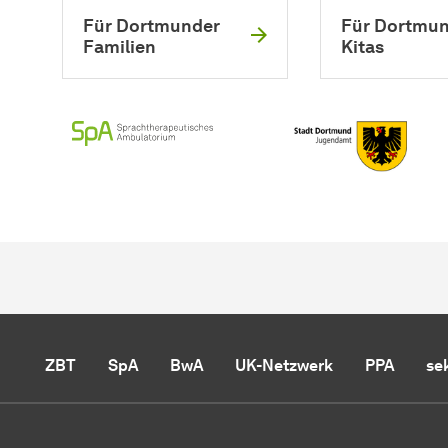
Für Dortmunder
Für Dortmu
Familien
Kitas
ZBT
SpA
BwA
UK-Netzwerk
PPA
se