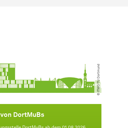
© ITMC​/​TU Dortmund
g von DortMuBs
ungsstelle DortMuBs ab dem 01.08.2026