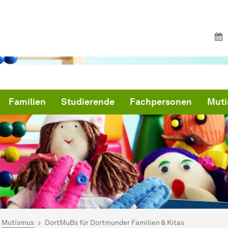
Familien
Studierende
Fachpersonen
Mut
ind hier:
artseite
Mutismus
DortMuBs für Dortmunder Familien & Kitas