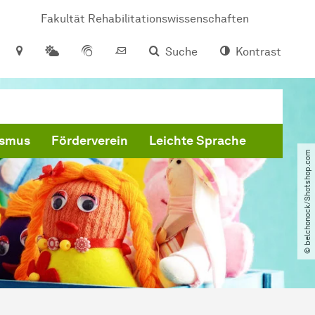
Fakultät Rehabilitationswissenschaften
Suche
Kontrast
ismus
Förderverein
Leichte Sprache
© belchonock​/​Shotshop.com