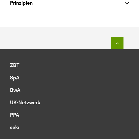
Prinzipien
Zum Seit
ZBT
SpA
BwA
UK-Netzwerk
PPA
seki